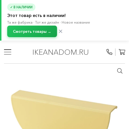
✓ В НАЛИЧИИ
Этот товар есть в наличии!
Та же фабрика · Тот же дизайн · Новое название
✕
Смотреть товары →
Главная
/
Каталог
/
Детские товары
/
Товары для малышей 0-2 лет
/
Хранение в детской
/
IKEANADOM.RU
СМОСТАД система
/
Ручки и аксессуары СМОСТАД