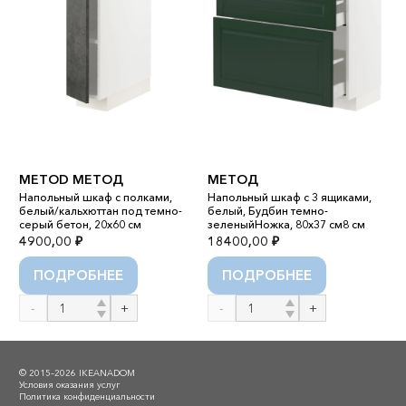
METOD МЕТОД
МЕТОД
M
Напольный шкаф с полками,
Напольный шкаф с 3 ящиками,
Г
м8
белый/кальхюттан под темно-
белый, Будбин темно-
б
серый бетон, 20x60 см
зеленыйНожка, 80x37 см8 см
я
4900,00
₽
18400,00
₽
6
ПОДРОБНЕЕ
ПОДРОБНЕЕ
Количество
Количество
К
товара
товара
т
METOD
МЕТОД
M
МЕТОД
М
© 2015–2026 IKEANADOM
Условия оказания услуг
Политика конфиденциальности