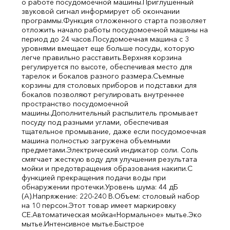
о работе посудомоечной машины.
Приглушенный
звуковой сигнал информирует об окончании
программы.
Функция отложенного старта позволяет
отложить начало работы посудомоечной машины на
период до 24 часов.
Посудомоечная машина с 3
уровнями вмещает еще больше посуды, которую
легче правильно расставить.
Верхняя корзина
регулируется по высоте, обеспечивая место для
тарелок и бокалов разного размера.
Съемные
корзины для столовых приборов и подставки для
бокалов позволяют регулировать внутреннее
пространство посудомоечной
машины.
Дополнительный распылитель промывает
посуду под разными углами, обеспечивая
тщательное промывание, даже если посудомоечная
машина полностью загружена объемными
предметами.
Электрический индикатор соли. Соль
смягчает жесткую воду для улучшения результата
мойки и предотвращения образования накипи.
С
функцией прекращения подачи воды при
обнаружении протечки.
Уровень шума: 44 дБ
(A).
Напряжение: 220-240 В.
Объем: столовый набор
на 10 персон.
Этот товар имеет маркировку
CE.
Автоматическая мойка
«Нормальное» мытье.
Эко
мытье.
Интенcивное мытье.
Быстрое