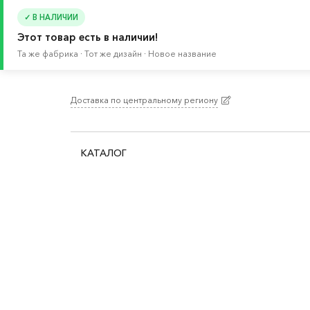
✓ В НАЛИЧИИ
Этот товар есть в наличии!
Та же фабрика · Тот же дизайн · Новое название
Доставка по центральному региону
Главная
/
Каталог
/
Хранение и порядок
/
Сист
КАТАЛОГ