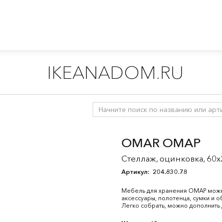
IKEANADOM.RU
емы для хранения
/
ИВАР серия
/
Все компоненты
OMAR ОМАР
Стеллаж, оцинковка, 60x
Артикул:
204.830.78
Мебель для хранения ОМАР можно
аксессуары, полотенца, сумки и о
Легко собрать, можно дополнить 