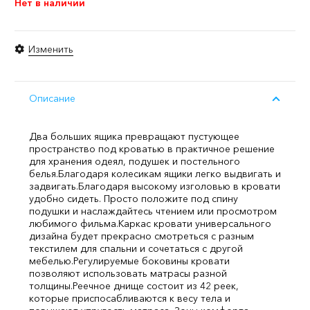
Нет в наличии
Изменить
Описание
Два больших ящика превращают пустующее
пространство под кроватью в практичное решение
для хранения одеял, подушек и постельного
белья.
Благодаря колесикам ящики легко выдвигать и
задвигать.
Благодаря высокому изголовью в кровати
удобно сидеть. Просто положите под спину
подушки и наслаждайтесь чтением или просмотром
любимого фильма.
Каркас кровати универсального
дизайна будет прекрасно смотреться с разным
текстилем для спальни и сочетаться с другой
мебелью.
Регулируемые боковины кровати
позволяют использовать матрасы разной
толщины.
Реечное днище состоит из 42 реек,
которые приспосабливаются к весу тела и