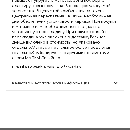
повышают упругость матраса. Зоны комфорта
адаптируются к весу тела. 6 реек с регулируемой
жесткостью.
В цену этой комбинации включена
центральная перекладина СКОРВА, необходимая
для обеспечения устойчивости каркаса. При покупке
в магазине вам необходимо взять отдельно
упакованную перекладину. При покупке онлайн
перекладина уже включена в доставку.
Реечное
днище включено в стоимость, но упаковано
отдельно.
Матрас и постельное белье продаются
отдельно.
Комбинируется с другими предметами
серии МАЛЬМ.
Дизайнер
Eva Lilja Löwenhielm/IKEA of Sweden
Качество и экологическая информация