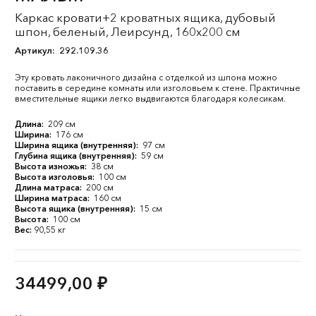
Каркас кровати+2 кроватных ящика, дубовый
шпон, беленый, Леирсунд, 160x200 см
Артикул:
292.109.36
Эту кровать лаконичного дизайна с отделкой из шпона можно
поставить в середине комнаты или изголовьем к стене. Практичные
вместительные ящики легко выдвигаются благодаря колесикам.
Длина:
209 см
Ширина:
176 см
Ширина ящика (внутренняя):
97 см
Глубина ящика (внутренняя):
59 см
Высота изножья:
38 см
Высота изголовья:
100 см
Длина матраса:
200 см
Ширина матраса:
160 см
Высота ящика (внутренняя):
15 см
Высота:
100 см
Вес:
90,55 кг
34499,00
₽