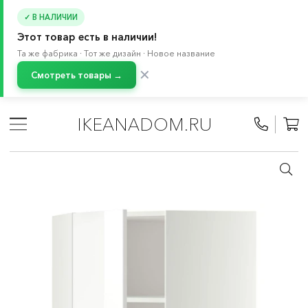
✓ В НАЛИЧИИ
Этот товар есть в наличии!
Та же фабрика · Тот же дизайн · Новое название
✕
Смотреть товары →
Главная
/
Каталог
/
Кухня и бытовая техника
/
Кухни
/
Модульные кухни МЕТОД
/
Все компоненты МЕТОД
/
IKEANADOM.RU
Навесные шкафы МЕТОД