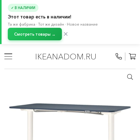
✓ В НАЛИЧИИ
Этот товар есть в наличии!
Та же фабрика · Тот же дизайн · Новое название
✕
Смотреть товары →
Главная
/
Каталог
/
Мебель
/
Столы
/
Системы столов
/
БЕКАНТ система
/
Офисные столы БЕКАНТ
IKEANADOM.RU