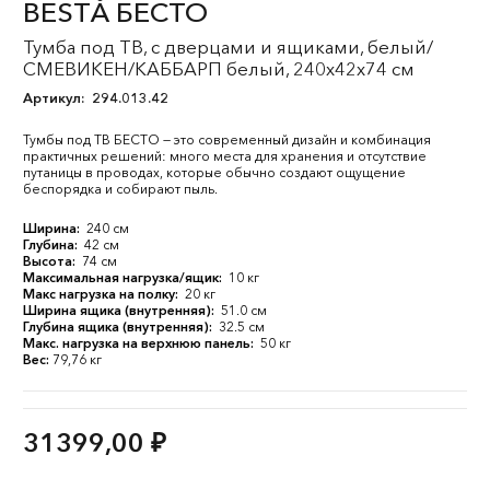
BESTÅ БЕСТО
Тумба под ТВ, с дверцами и ящиками, белый/
СМЕВИКЕН/КАББАРП белый, 240x42x74 см
Артикул:
294.013.42
Тумбы под ТВ БЕСТО — это современный дизайн и комбинация
практичных решений: много места для хранения и отсутствие
путаницы в проводах, которые обычно создают ощущение
беспорядка и собирают пыль.
Ширина:
240 см
Глубина:
42 см
Высота:
74 см
Максимальная нагрузка/ящик:
10 кг
Макс нагрузка на полку:
20 кг
Ширина ящика (внутренняя):
51.0 см
Глубина ящика (внутренняя):
32.5 см
Макс. нагрузка на верхнюю панель:
50 кг
Вес:
79,76 кг
31399,00
₽