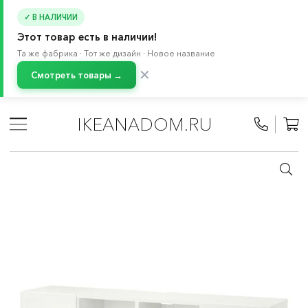
✓ В НАЛИЧИИ
Этот товар есть в наличии!
Та же фабрика · Тот же дизайн · Новое название
✕
Смотреть товары →
Главная
/
Каталог
/
Мебель
/
Буфеты и шкафы витрины
/
Система хранения БЕСТО
/
IKEANADOM.RU
Тумбы под телевизор БЕСТО