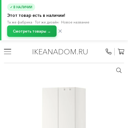
✓ В НАЛИЧИИ
Этот товар есть в наличии!
Та же фабрика · Тот же дизайн · Новое название
✕
Смотреть товары →
Главная
/
Каталог
/
Детские товары
/
Товары для малышей 0-2 лет
/
Хранение в детской
/
IKEANADOM.RU
СМОСТАД система
/
Комбинации СМОСТАД