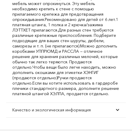
мебель может опрокинуться. Эту мебель
необходимо крепить к стене с помощью
прилагаемого крепежа для предотвращения
опрокидывания.
Рекомендовано для детей от 6 лет.
1
платяная штанга, 1 полка и 2 крючка/зажима
ЛЭТТХЕТ прилагаются.
Для разных стен требуются
различные крепежные приспособления. Подберите
подходящие для ваших стен шурупы, дюбели,
саморезы и т. п. (не прилагаются).
Можно дополнить
коробками УППРЮМД и РАССЛА — отличное
решение для хранения различных мелочей, которые
обычно так легко теряются. Продаются
отдельно.
Чтобы вещи было легче находить, можно
дополнить окошками для этикетки ХЭНГИГ
(продаются отдельно)
Ручки продаются
отдельно.
Если вы хотите использовать в гардеробе
плечики стандартного размера, дополните решение
платяной штангой ХЭЛПА, продается отдельно.
Качество и экологическая информация