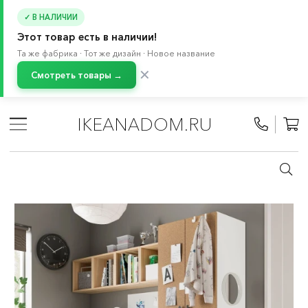
✓ В НАЛИЧИИ
Этот товар есть в наличии!
Та же фабрика · Тот же дизайн · Новое название
✕
Смотреть товары →
Главная
/
Каталог
/
Детские товары
/
Товары для малышей 0-2 лет
/
Хранение в детской
/
IKEANADOM.RU
СМОСТАД система
/
Комбинации СМОСТАД