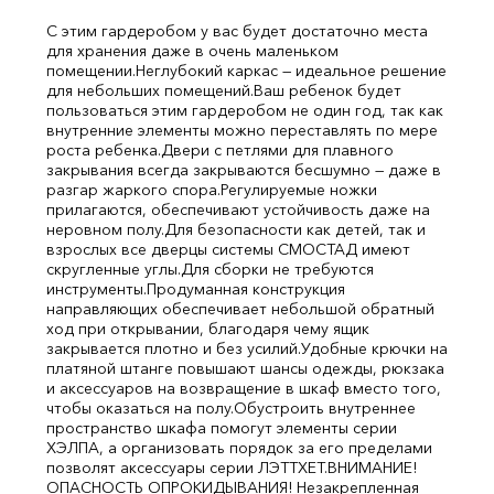
С этим гардеробом у вас будет достаточно места
для хранения даже в очень маленьком
помещении.
Неглубокий каркас — идеальное решение
для небольших помещений.
Ваш ребенок будет
пользоваться этим гардеробом не один год, так как
внутренние элементы можно переставлять по мере
роста ребенка.
Двери с петлями для плавного
закрывания всегда закрываются бесшумно — даже в
разгар жаркого спора.
Регулируемые ножки
прилагаются, обеспечивают устойчивость даже на
неровном полу.
Для безопасности как детей, так и
взрослых все дверцы системы СМОСТАД имеют
скругленные углы.
Для сборки не требуются
инструменты.
Продуманная конструкция
направляющих обеспечивает небольшой обратный
ход при открывании, благодаря чему ящик
закрывается плотно и без усилий.
Удобные крючки на
платяной штанге повышают шансы одежды, рюкзака
и аксессуаров на возвращение в шкаф вместо того,
чтобы оказаться на полу.
Обустроить внутреннее
пространство шкафа помогут элементы серии
ХЭЛПА, а организовать порядок за его пределами
позволят аксессуары серии ЛЭТТХЕТ.
ВНИМАНИЕ!
ОПАСНОСТЬ ОПРОКИДЫВАНИЯ! Незакрепленная