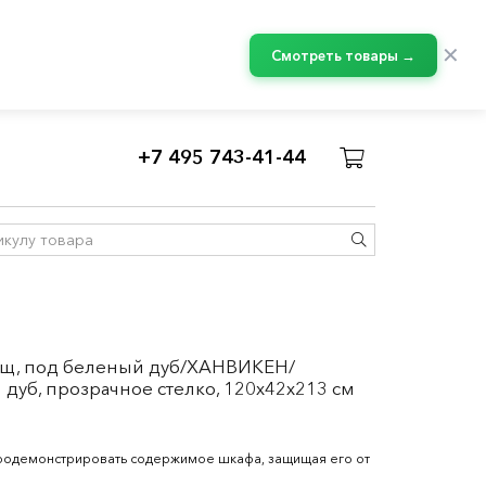
✕
Смотреть товары →
+7 495 743-41-44
Сложные комбинации БЕСТО
/
/ящ, под беленый дуб/ХАНВИКЕН/
уб, прозрачное стелко, 120x42x213 см
родемонстрировать содержимое шкафа, защищая его от