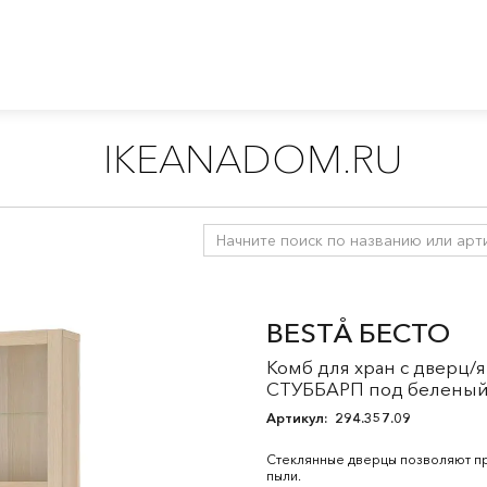
IKEANADOM.RU
лажи и книжные шкафы
/
Книжные шкафы
/
БЕСТО система
/
BESTÅ БЕСТО
Комб для хран с дверц
СТУББАРП под беленый д
Артикул:
294.357.09
Стеклянные дверцы позволяют п
пыли.