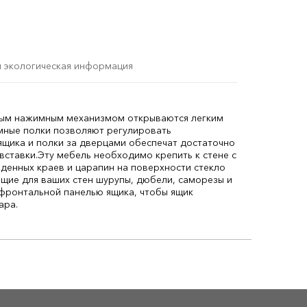
и экологическая информация
ным нажимным механизмом открываются легким
мные полки позволяют регулировать
ящика и полки за дверцами обеспечат достаточно
вставки.
Эту мебель необходимо крепить к стене с
денных краев и царапин на поверхности стекло
щие для ваших стен шурупы, дюбели, саморезы и
фронтальной панелью ящика, чтобы ящик
ара.