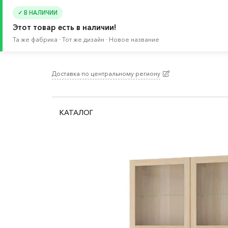
✓ В НАЛИЧИИ
Этот товар есть в наличии!
Та же фабрика · Тот же дизайн · Новое название
Доставка по центральному региону
Главная
/
Каталог
/
Хранение и порядок
/
Стел
Шкафы витрины БЕСТО
КАТАЛОГ