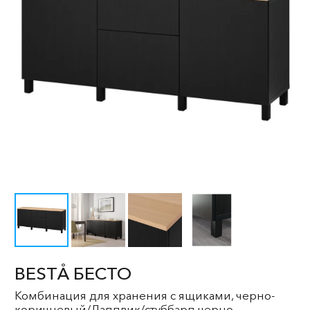
BESTÅ БЕСТО
Комбинация для хранения с ящиками, черно-
коричневый/Лаппвик/стуббарп черно-