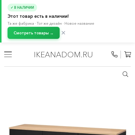
✓ В НАЛИЧИИ
Этот товар есть в наличии!
Та же фабрика · Тот же дизайн · Новое название
✕
Смотреть товары →
Главная
/
Каталог
/
Хранение и порядок
/
Стеллажи и книжные шкафы
/
Книжные шкафы
/
IKEANADOM.RU
БЕСТО система
/
Сложные комбинации БЕСТО
/
Буфеты и серванты БЕСТО