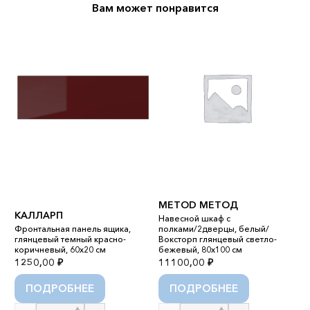
Вам может понравится
METOD МЕТОД
КАЛЛАРП
Навесной шкаф с
С
Фронтальная панель ящика,
полками/2дверцы, белый/
глянцевый темный красно-
Воксторп глянцевый светло-
С
коричневый, 60x20 см
бежевый, 80x100 см
2
1250,00
₽
11100,00
₽
6
ПОДРОБНЕЕ
ПОДРОБНЕЕ
Количество
Количество
К