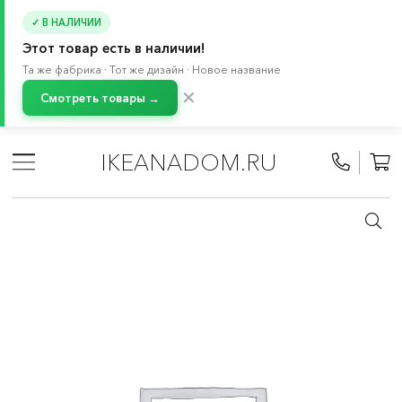
✓ В НАЛИЧИИ
Этот товар есть в наличии!
Та же фабрика · Тот же дизайн · Новое название
✕
Смотреть товары →
Главная
/
Каталог
/
Кухня и бытовая техника
/
Кухни
/
Модульные кухни МЕТОД
/
Все компоненты МЕТОД
/
IKEANADOM.RU
Высокие шкафы-пеналы МЕТОД