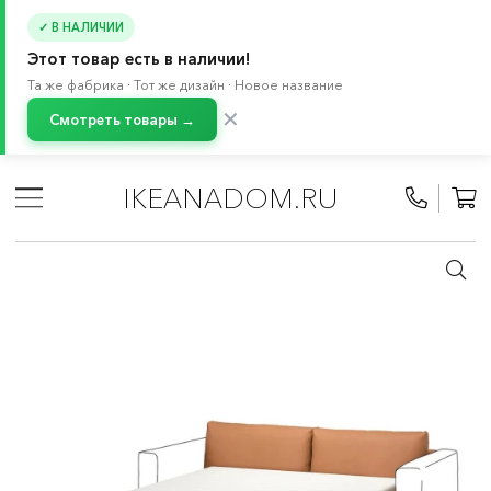
✓ В НАЛИЧИИ
Этот товар есть в наличии!
Та же фабрика · Тот же дизайн · Новое название
✕
Смотреть товары →
Главная
/
Каталог
/
Мебель
/
Диваны
/
Секции
/
Секции
IKEANADOM.RU