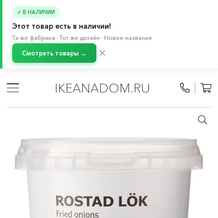
✓ В НАЛИЧИИ
Этот товар есть в наличии!
Та же фабрика · Тот же дизайн · Новое название
✕
Смотреть товары →
Главная
/
Каталог
/
Еда в ИКЕА
/
Соусы и джемы
IKEANADOM.RU