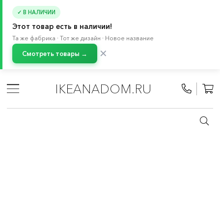
✓ В НАЛИЧИИ
Этот товар есть в наличии!
Та же фабрика · Тот же дизайн · Новое название
✕
Смотреть товары →
Главная
/
Каталог
/
Текстиль для дома
/
Текстиль для ванной
/
Шторы для ванной
IKEANADOM.RU