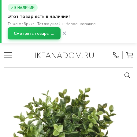
✓ В НАЛИЧИИ
Этот товар есть в наличии!
Та же фабрика · Тот же дизайн · Новое название
✕
Смотреть товары →
Главная
/
Каталог
/
Растения и кашпо
/
Растения и цветы
/
Искусственные растения и цветы
IKEANADOM.RU