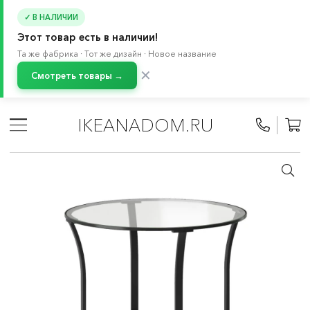
✓ В НАЛИЧИИ
Этот товар есть в наличии!
Та же фабрика · Тот же дизайн · Новое название
✕
Смотреть товары →
Главная
/
Каталог
/
Мебель
/
Столы
/
Журнальные и приставные столы
/
Придиванные столики
IKEANADOM.RU