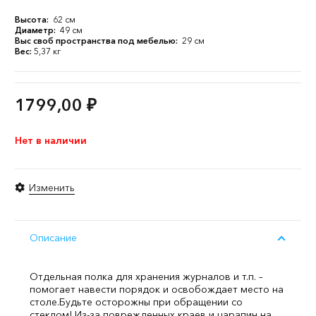
Высота:
62 см
Диаметр:
49 см
Выс своб пространства под мебелью:
29 см
Вес:
5,37 кг
1799,00
₽
Нет в наличии
Изменить
Описание
Отдельная полка для хранения журналов и т.п. –
помогает навести порядок и освобождает место на
столе.
Будьте осторожны при обращении со
стеклом! Из-за поврежденных краев и царапин на