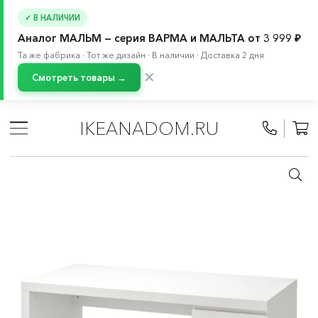
✓ В НАЛИЧИИ
Аналог МАЛЬМ — серия ВАРМА и МАЛЬТА от 3 999 ₽
Та же фабрика · Тот же дизайн · В наличии · Доставка 2 дня
✕
Смотреть товары →
Главная
/
Каталог
/
Мебель
/
Столы
/
Письменные и компьютерные столы
/
IKEANADOM.RU
Письменные столы для дома