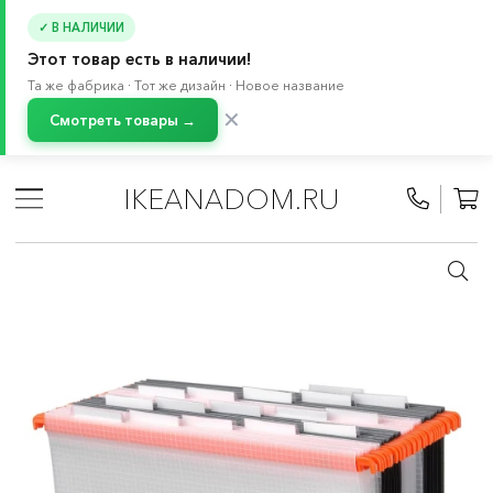
✓ В НАЛИЧИИ
Этот товар есть в наличии!
Та же фабрика · Тот же дизайн · Новое название
✕
Смотреть товары →
Главная
/
Каталог
/
Мебель
/
Комоды и тумбы с ящиками
/
Тумбы с ящиками
/
IKEANADOM.RU
Тумбы с ящиками для дома