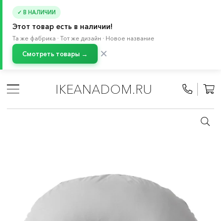
✓ В НАЛИЧИИ
Этот товар есть в наличии!
Та же фабрика · Тот же дизайн · Новое название
✕
Смотреть товары →
Главная
/
Каталог
/
Детские товары
/
Товары для малышей 0-2 лет
/
IKEANADOM.RU
Мебель для новорожденных и малышей
/
Пеленальные столики