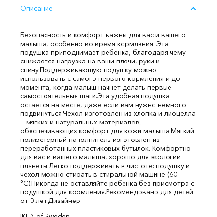
Описание
Безопасность и комфорт важны для вас и вашего
малыша, особенно во время кормления. Эта
подушка приподнимает ребенка, благодаря чему
снижается нагрузка на ваши плечи, руки и
спину.
Поддерживающую подушку можно
использовать с самого первого кормления и до
момента, когда малыш начнет делать первые
самостоятельные шаги.
Эта удобная подушка
остается на месте, даже если вам нужно немного
подвинуться.
Чехол изготовлен из хлопка и лиоцелла
— мягких и натуральных материалов,
обеспечивающих комфорт для кожи малыша.
Мягкий
полиэстерный наполнитель изготовлен из
переработанных пластиковых бутылок. Комфортно
для вас и вашего малыша, хорошо для экологии
планеты.
Легко поддерживать в чистоте: подушку и
чехол можно стирать в стиральной машине (60
°C).
Никогда не оставляйте ребенка без присмотра с
подушкой для кормления.
Рекомендовано для детей
от 0 лет.
Дизайнер
IKEA of Sweden