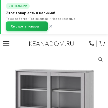
✓ В НАЛИЧИИ
Этот товар есть в наличии!
Та же фабрика · Тот же дизайн · Новое название
✕
Смотреть товары →
Главная
/
Каталог
/
Мебель
/
Буфеты и шкафы витрины
/
Серванты и шкафы-витрины
IKEANADOM.RU