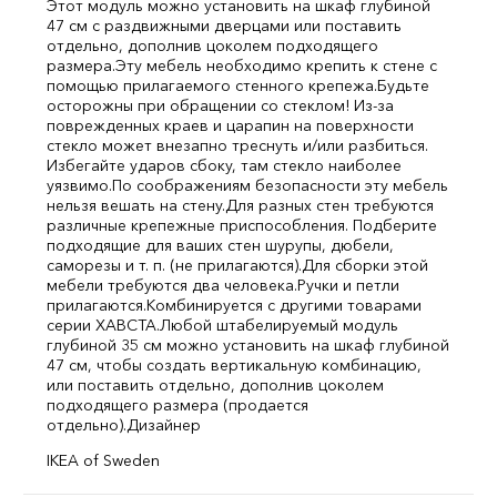
Этот модуль можно установить на шкаф глубиной
47 см с раздвижными дверцами или поставить
отдельно, дополнив цоколем подходящего
размера.
Эту мебель необходимо крепить к стене с
помощью прилагаемого стенного крепежа.
Будьте
осторожны при обращении со стеклом! Из-за
поврежденных краев и царапин на поверхности
стекло может внезапно треснуть и/или разбиться.
Избегайте ударов сбоку, там стекло наиболее
уязвимо.
По соображениям безопасности эту мебель
нельзя вешать на стену.
Для разных стен требуются
различные крепежные приспособления. Подберите
подходящие для ваших стен шурупы, дюбели,
саморезы и т. п. (не прилагаются).
Для сборки этой
мебели требуются два человека.
Ручки и петли
прилагаются.
Комбинируется с другими товарами
серии ХАВСТА.
Любой штабелируемый модуль
глубиной 35 см можно установить на шкаф глубиной
47 см, чтобы создать вертикальную комбинацию,
или поставить отдельно, дополнив цоколем
подходящего размера (продается
отдельно).
Дизайнер
IKEA of Sweden