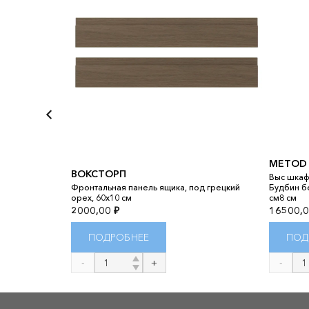
METOD
ВОКСТОРП
Выс шкаф
, белый,
Фронтальная панель ящика, под грецкий
Будбин б
, 60x60 см8 см
орех, 60x10 см
см8 см
2000,00
₽
16500,
ПОДРОБНЕЕ
ПОД
Количество
Количест
товара
товара
ВОКСТОРП
METOD
МЕТОД