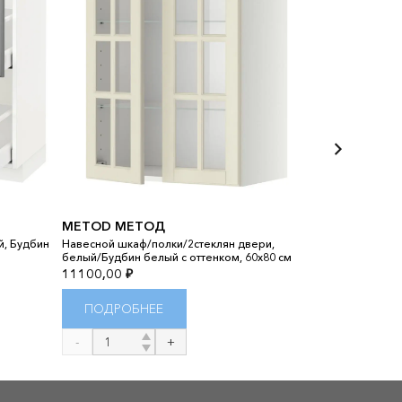
METOD МЕТОД
УТРУСТА
й, Будбин
Навесной шкаф/полки/2стеклян двери,
белый/Будбин белый с оттенком, 60x80 см
Полка, белый, 
11100,00
₽
450,00
₽
ПОДРОБНЕЕ
ПОДРОБ
Количество
Количество
товара
товара
METOD
УТРУСТА
МЕТОД