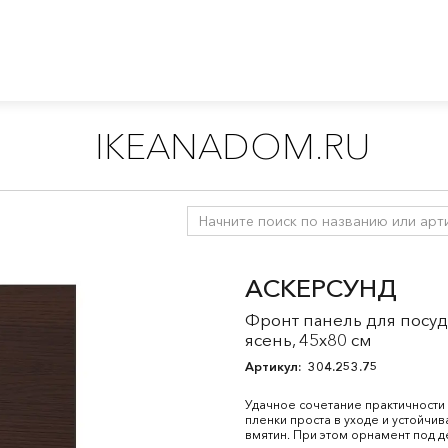
IKEANADOM.RU
ухни
/
Модульные кухни МЕТОД
/
Все компоненты МЕТОД
/
Ф
АСКЕРСУНД
Фронт панель для посу
ясень, 45x80 см
Артикул:
304.253.75
Удачное сочетание практичности 
пленки проста в уходе и устойчив
вмятин. При этом орнамент под д