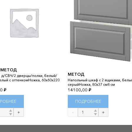
 МЕТОД
МЕТОД
 д/СВЧ/2 дверцы/полки, белый/
елый с оттенкомНожка, 60x60x220
Напольный шкаф с 2 ящиками, белы
серыйНожка, 80x37 см8 см
00
₽
14100,00
₽
РОБНЕЕ
ПОДРОБНЕЕ
во
Количество
товара
МЕТОД