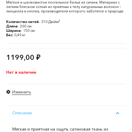
Мягкое и шелковистое постельное белье из сатина. Материал с
легким блеском соткан из приятных к телу натуральных волокон –
лиоцелла и хлопка, производители которого заботятся о природе.
Количество нитей:
310 Дюйм²
Длина:
260 см
Ширина:
150 см
Вес:
0,49 кг
1199,00
₽
Нет в наличии
Изменить
Описание
Мягкая и приятная на ощупь сатиновая ткань из