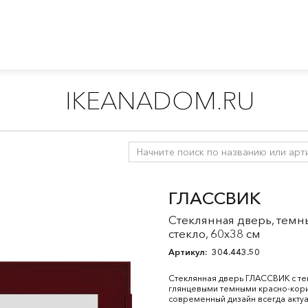
IKEANADOM.RU
витрины
/
Система хранения БЕСТО
/
Дверцы и фронтальные п
ГЛАССВИК
Стеклянная дверь, темн
стекло, 60x38 см
Артикул:
304.443.50
Стеклянная дверь ГЛАССВИК с те
глянцевыми темными красно-ко
современный дизайн всегда актуа