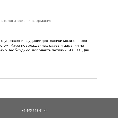
и экологическая информация
го управления аудиовидеотехники можно через
клом! Из-за поврежденных краев и царапин на
имо.
Необходимо дополнить петлями БЕСТО. Для
+7 495 743-41-44