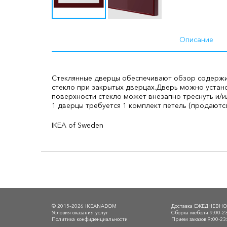
Описание
Стеклянные дверцы обеспечивают обзор содержим
стекло при закрытых дверцах.
Дверь можно устано
поверхности стекло может внезапно треснуть и/ил
1 дверцы требуется 1 комплект петель (продаются
IKEA of Sweden
© 2015–2026 IKEANADOM
Доставка ЕЖЕДНЕВН
Условия оказания услуг
Сборка мебели 9:00-2
Политика конфиденциальности
Прием заказов 9:00-23