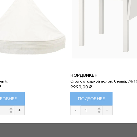
НОРДВИКЕН
лый,
Стол с откидной полой, белый, 74/1
₽
9999,00
₽
РОБНЕЕ
ПОДРОБНЕЕ
во
Количество
товара
НОРДВИКЕН
О