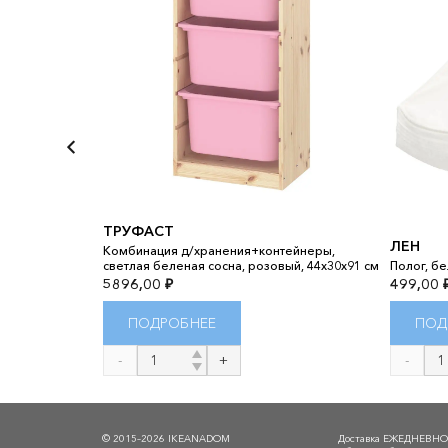
ТРУФАСТ
ЛЕН
девикен
Комбинация д/хранения+контейнеры,
светлая беленая сосна, розовый, 44x30x91 см
Полог, бе
5896,00
₽
499,00
ПОДРОБНЕЕ
ПОД
Количество
Количест
товара
товара
ТРУФАСТ
ЛЕН
© 2015–2026 IKEANADOM
Доставка ЕЖЕДНЕВН