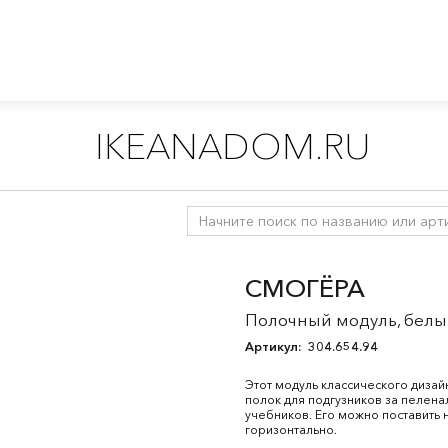
IKEANADOM.RU
ля малышей 0-2 лет
/
Хранение в детской
/
Крючки, плечики, п
СМОГЁРА
Полочный модуль, белый
Артикул:
304.654.94
Этот модуль классического дизай
полок для подгузников за пелена
учебников. Его можно поставить н
горизонтально.