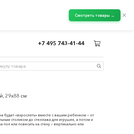
✕
Смотреть товары →
+7 495 743-41-44
олки для детской
, 29x88 см
на будет «взрослеть» вместе с вашим ребенком — от
льным столиком до стеллажа для игрушек, а потом и
а пол или повесить на стену — вертикально или