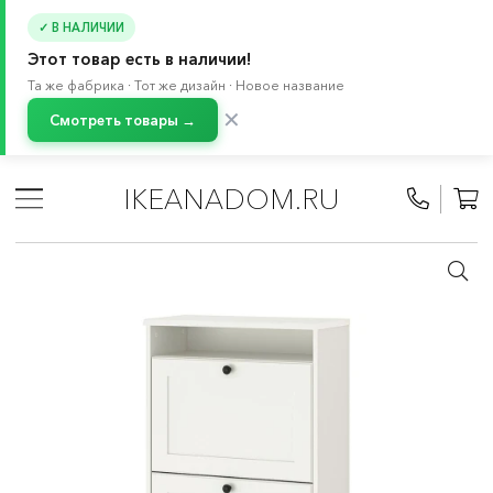
✓ В НАЛИЧИИ
Этот товар есть в наличии!
Та же фабрика · Тот же дизайн · Новое название
✕
Смотреть товары →
Главная
/
Каталог
/
Хранение и порядок
/
Вешалки, обувницы, полки с крючками
/
Обувницы
IKEANADOM.RU