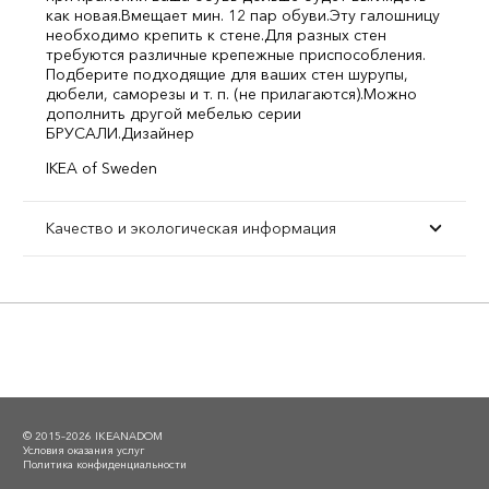
как новая.
Вмещает мин. 12 пар обуви.
Эту галошницу
необходимо крепить к стене.
Для разных стен
требуются различные крепежные приспособления.
Подберите подходящие для ваших стен шурупы,
дюбели, саморезы и т. п. (не прилагаются).
Можно
дополнить другой мебелью серии
БРУСАЛИ.
Дизайнер
IKEA of Sweden
Качество и экологическая информация
© 2015–2026 IKEANADOM
Условия оказания услуг
Политика конфиденциальности