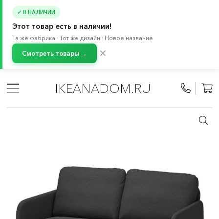
✓ В НАЛИЧИИ
Этот товар есть в наличии!
Та же фабрика · Тот же дизайн · Новое название
✕
Смотреть товары →
Главная
/
Каталог
/
Мебель
/
Диваны
/
Тканевые диваны
/
Двухместные диваны
IKEANADOM.RU