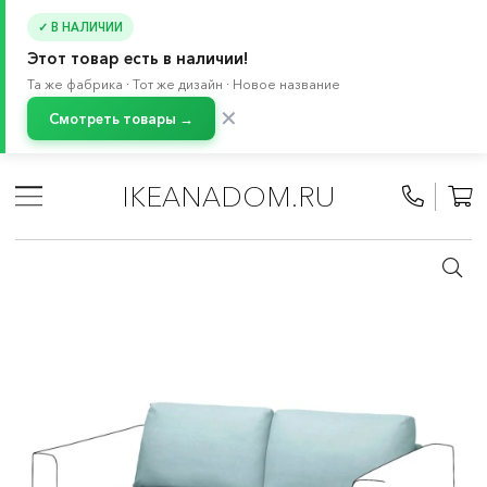
✓ В НАЛИЧИИ
Этот товар есть в наличии!
Та же фабрика · Тот же дизайн · Новое название
✕
Смотреть товары →
Главная
/
Каталог
/
Мебель
/
Стулья
/
Кресла
/
Чехлы на диваны и кресла
IKEANADOM.RU