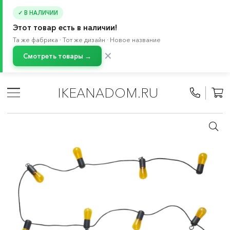
✓ В НАЛИЧИИ
Этот товар есть в наличии!
Та же фабрика · Тот же дизайн · Новое название
✕
Смотреть товары →
Главная
/
Каталог
/
Зимняя коллекция
/
Праздничное освещение
/
Наружное освещение
IKEANADOM.RU