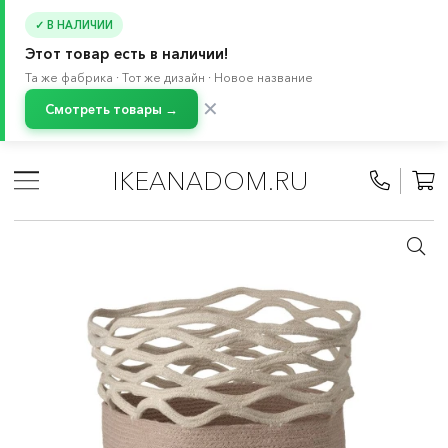
✓ В НАЛИЧИИ
Этот товар есть в наличии!
Та же фабрика · Тот же дизайн · Новое название
✕
Смотреть товары →
Главная
/
Каталог
/
Декор для дома
/
Коробки и корзины
/
Корзины
IKEANADOM.RU