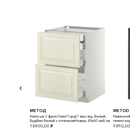
МЕТОД
METOD
 дверца,
Напл шк 2 фрнт/2низ/1срд/1 выс ящ, белый,
Навесной
м
Будбин белый с оттенкомНожка, 60x60 см8 см
темно-ко
18800,00
₽
5950,0