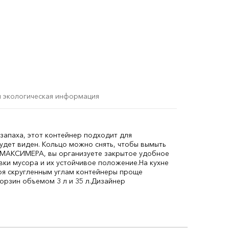
и экологическая информация
запаха, этот контейнер подходит для
удет виден. Кольцо можно снять, чтобы вымыть
к МАКСИМЕРА, вы организуете закрытое удобное
вки мусора и их устойчивое положение.
На кухне
я скругленным углам контейнеры проще
рзин объемом 3 л и 35 л.
Дизайнер