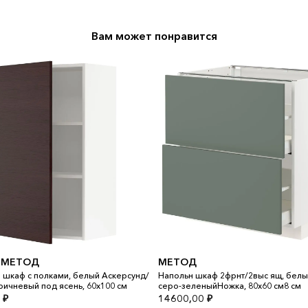
Вам может понравится
 МЕТОД
МЕТОД
 шкаф с полками, белый Аскерсунд/
Напольн шкаф 2фрнт/2выс ящ, белы
ричневый под ясень, 60x100 см
серо-зеленыйНожка, 80x60 см8 см
0
₽
14600,00
₽