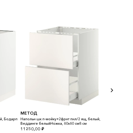
МЕТОД
METOD МЕ
й, Бодарп
Напольн шк п-мойку+2фрнт пнл/2 ящ, белый,
Напольный шка
Веддинге белыйНожка, 60x60 см8 см
Кунгсбакка ант
11250,00
₽
5200,00
₽