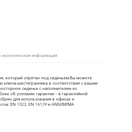
и экологическая информация
м, который спрятан под сиденьем.
Вы можете
щью ключа-шестигранника в соответствии с вашим
росторное сиденье с наполнителем из
бнее об условиях гарантии – в гарантийной
обрен для использования в офисах и
ов: EN 1022, EN 16139 и ANSI/BIFMA