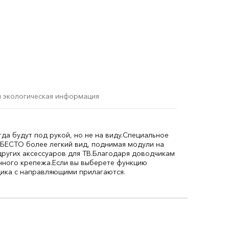
и экологическая информация
а будут под рукой, но не на виду.
Специальное
БЕСТО более легкий вид, поднимая модули на
ругих аксессуаров для ТВ.
Благодаря доводчикам
нного крепежа.
Если вы выберете функцию
щика с направляющими прилагаются.