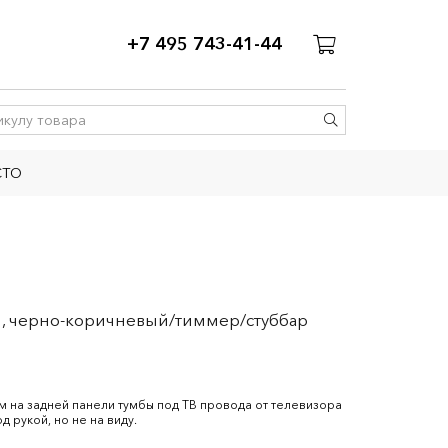
+7 495 743-41-44
СТО
и, черно-коричневый/тиммер/стуббар
м на задней панели тумбы под ТВ провода от телевизора
д рукой, но не на виду.