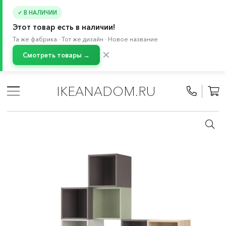
✓ В НАЛИЧИИ
Этот товар есть в наличии!
Та же фабрика · Тот же дизайн · Новое название
✕
Смотреть товары →
Главная
/
Каталог
/
Хранение и порядок
/
Крючки и полки на стену
/
Настенные полки
/
IKEANADOM.RU
Настенные шкафы ЭКЕТ