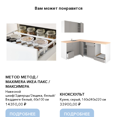
Вам может понравится
METOD МЕТОД /
M
MAXIMERA ИКЕА ПАКС /
M
МАКСИМЕРА
М
Навесной
В
КНОКСХУЛЬТ
шкаф/2дверцы/2ящика, белый/
д
Веддинге белый, 60x100 см
Кухня, серый, 160x240x220 см
б
14350,00
₽
33900,00
₽
1
ПОДРОБНЕЕ
ПОДРОБНЕЕ