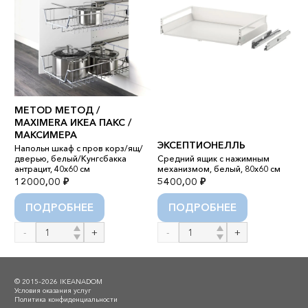
METOD МЕТОД /
MAXIMERA ИКЕА ПАКС /
МАКСИМЕРА
M
ЭКСЕПТИОНЕЛЛЬ
Напольн шкаф с пров корз/ящ/
Н
дверью, белый/Кунгсбакка
Средний ящик с нажимным
б
антрацит, 40x60 см
механизмом, белый, 80x60 см
4
12000,00
₽
5400,00
₽
5
ПОДРОБНЕЕ
ПОДРОБНЕЕ
Количество
Количество
К
товара
товара
т
METOD
ЭКСЕПТИОНЕЛЛЬ
M
МЕТОД
М
© 2015–2026 IKEANADOM
/
Условия оказания услуг
Политика конфиденциальности
MAXIMERA