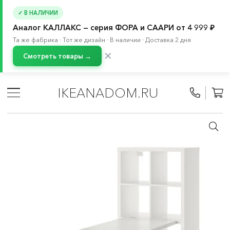
✓ В НАЛИЧИИ
Аналог КАЛЛАКС — серия ФОРА и СААРИ от 4 999 ₽
Та же фабрика · Тот же дизайн · В наличии · Доставка 2 дня
✕
Смотреть товары →
Главная
/
Каталог
/
Мебель
/
Стеллажи и книжные шкафы
/
Стеллажи
IKEANADOM.RU