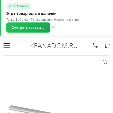
✓ В НАЛИЧИИ
Этот товар есть в наличии!
Та же фабрика · Тот же дизайн · Новое название
✕
Смотреть товары →
Главная
/
Каталог
/
Мебель
/
Буфеты и шкафы витрины
/
Система хранения БЕСТО
/
Ручки
IKEANADOM.RU