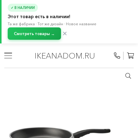
✓ В НАЛИЧИИ
Этот товар есть в наличии!
Та же фабрика · Тот же дизайн · Новое название
✕
Смотреть товары →
Главная
/
Каталог
/
Кухонная утварь
/
Кухонная посуда
/
Сковороды и вок-сковороды
/
Сковороды
IKEANADOM.RU