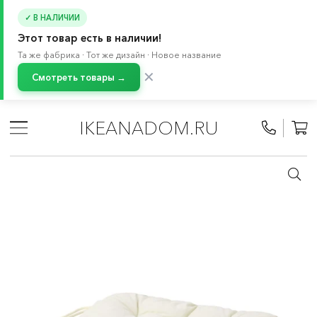
✓ В НАЛИЧИИ
Этот товар есть в наличии!
Та же фабрика · Тот же дизайн · Новое название
✕
Смотреть товары →
Главная
/
Каталог
/
Балкон и сад
/
Чехлы и подушки для садовой мебели
/
IKEANADOM.RU
Чехлы и подушки для садовой мебели