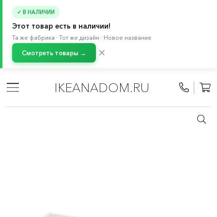
✓ В НАЛИЧИИ
Этот товар есть в наличии!
Та же фабрика · Тот же дизайн · Новое название
✕
Смотреть товары →
Главная
/
Каталог
/
Хранение и порядок
/
Системы для хранения
/
ПАКС система
/
IKEANADOM.RU
Полки, ящики, вставки, петли для ПАКС