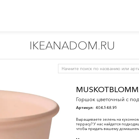
IKEANADOM.RU
ые горшки и кашпо
/
Кашпо и горшки
MUSKOTBLOMM
Горшок цветочный с под
Артикул:
404.548.95
Выращиваете зелень на кухонно
террасу? У нас найдется подход
чтобы придать вашему домашнем