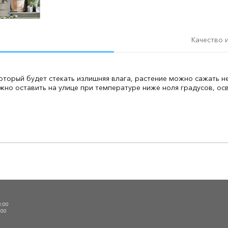
Качество 
оторый будет стекать излишняя влага, растение можно сажать н
жно оставить на улице при температуре ниже ноля градусов, осв
О
3:00
:00