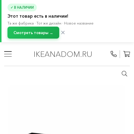
✓ В НАЛИЧИИ
Этот товар есть в наличии!
Та же фабрика · Тот же дизайн · Новое название
✕
Смотреть товары →
Главная
/
Каталог
/
Хранение и порядок
/
Аксессуары для хранения
/
Ящики под кровать
IKEANADOM.RU