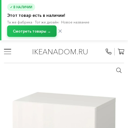
✓ В НАЛИЧИИ
Этот товар есть в наличии!
Та же фабрика · Тот же дизайн · Новое название
✕
Смотреть товары →
Главная
/
Каталог
/
Хранение и порядок
/
Стеллажи и книжные шкафы
/
Книжные шкафы
/
IKEANADOM.RU
БЕСТО система
/
Базовые комбинации БЕСТО
/
Напольные стеллажи БЕСТО