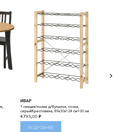
BESTÅ БЕСТ
ИВАР
Комбинация дл
к,
1 секция/полки д/бутылок, сосна,
ВЭСТЕРВИК/СТ
серыйКрестовина, 89x30x124 см100 см
см
4793,00
₽
24100,00
₽
ПОДРОБНЕЕ
ПОДРОБ