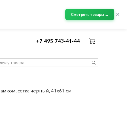
✕
Смотреть товары →
+7 495 743-41-44
я и шкафы для офиса
Т
амком, сетка черный, 41x61 см