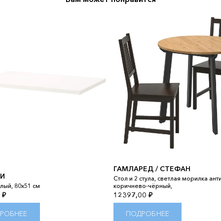
ГАМЛАРЕД / СТЕФАН
ЛИ
Стол и 2 стула, светлая морилка анти
лый, 80x51 см
коричнево-чёрный,
0
₽
12397,00
₽
РОБНЕЕ
ПОДРОБНЕЕ