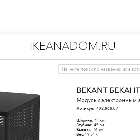
IKEANADOM.RU
витрины
/
Модули для хранения и шкафы
/
Модули для хранени
BEKANT БЕКАН
Модуль с электронным з
Артикул:
492.868.07
Ширина:
41 см
Глубина:
45 см
Высота:
61 см
Вес:
19,54 кг