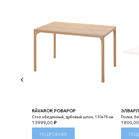
RÅVAROR РОВАРОР
ЭЛВАР
крова беленый
Стол обеденный, дубовый шпон, 130x78 см
Полка, бе
13999,00
₽
1800,0
ПОДРОБНЕЕ
ПОД