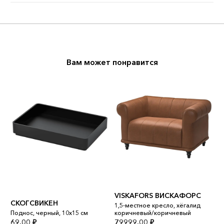
Вам может понравится
VISKAFORS ВИСКАФОРС
СКОГСВИКЕН
V
1,5-местное кресло, хёгалид
Поднос, черный, 10x15 см
коричневый/коричневый
К
69,00
₽
79999,00
₽
1