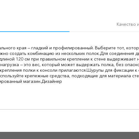
Качество 
ального края — гладкий и профилированный. Выберите тот, кот
жно создать комбинацию из нескольких полок.
Для соединения д
длиной 120 см при правильном креплении к стене выдерживает на
 нагрузка — это вес, который может выдержать полка, без опас
крепления полки к консоли прилагаются.
Шурупы для фиксации к 
Используйте крепежные средства, подходящие для материала сте
ированный магазин.
Дизайнер