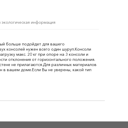
и экологическая информация
орый больше подойдет для вашего
вух консолей нужен всего один шуруп.
Консоли
грузку макс. 20 кг при опоре на 3 консоли и
ности отклонения от горизонтального положения.
стене не прилагаются.
Для различных материалов
н в вашем доме.
Если Вы не уверены, какой тип