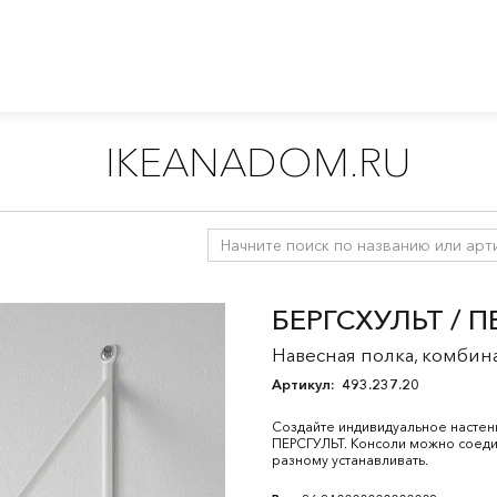
IKEANADOM.RU
ки и полки на стену
/
Настенные полки
/
Навесные полки
БЕРГСХУЛЬТ / П
Навесная полка, комбин
Артикул:
493.237.20
Создайте индивидуальное насте
ПЕРСГУЛЬТ. Консоли можно соедин
разному устанавливать.