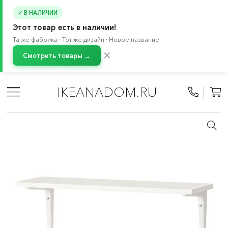
✓ В НАЛИЧИИ
Этот товар есть в наличии!
Та же фабрика · Тот же дизайн · Новое название
✕
Смотреть товары →
Главная
/
Каталог
/
Хранение и порядок
/
Крючки и полки на стену
/
Настенные полки
/
IKEANADOM.RU
Навесные полки