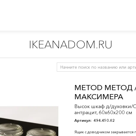
IKEANADOM.RU
ухни
/
Модульные кухни МЕТОД
/
Все компоненты МЕТОД
/
Ш
METOD МЕТОД /
МАКСИМЕРА
Высок шкаф д/духовки/
антрацит, 60x60x200 см
Артикул:
494.450.62
Ящик с доводчиком закрывается 