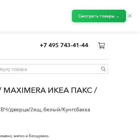
✕
Смотреть товары →
+7 495 743-41-44
кафы для встраиваемой техники МЕТОД
 MAXIMERA ИКЕА ПАКС /
СВЧ/дверца/2ящ, белый/Кунгсбакка
плавно, мягко и бесшумно.