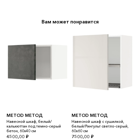
Вам может понравится
METOD МЕТОД
METOD МЕТОД
M
Навесной шкаф, белый/
Навесной шкаф с сушилкой,
Н
кальхюттан под темно-серый
белый/Рингульт светло-серый,
с
бетон, 60x40 см
60x60 см
В
4500,00
₽
7500,00
₽
1